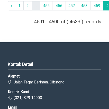
‹
1
2
...
455
456
457
458
459
4
4591 - 4600 of ( 4633 ) records
Kontak Detail
Alamat
Jalan Tegar Beriman, Cibinong
Kontak Kami
(021) 879 14900
Email