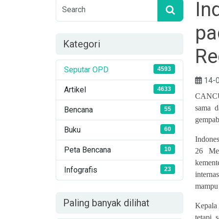
In
pa
Kategori
Re
Seputar OPD
4593
14-
Artikel
4633
CANCUN
sama da
Bencana
55
gempabu
Buku
60
Indones
Peta Bencana
10
26 Mei
kement
Infografis
23
interna
mampu m
Paling banyak dilihat
Kepala
tetapi