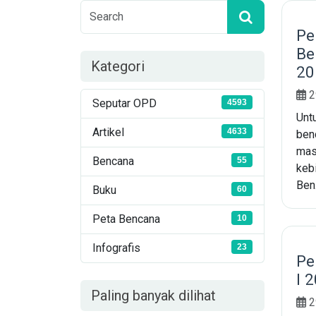
Pe
Be
Kategori
20
2
Seputar OPD
4593
Unt
Artikel
4633
ben
mas
Bencana
55
keb
Ben.
Buku
60
Peta Bencana
10
Infografis
23
Pe
I 
Paling banyak dilihat
2