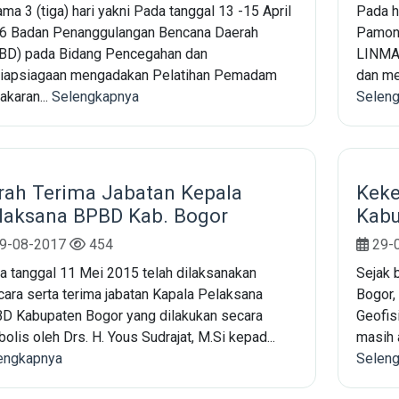
ma 3 (tiga) hari yakni Pada tanggal 13 -15 April
Pada h
6 Badan Penanggulangan Bencana Daerah
Pamong
BD) pada Bidang Pencegahan dan
LINMAS
iapsiagaan mengadakan Pelatihan Pemadam
dan me
akaran...
Selengkapnya
Selen
rah Terima Jabatan Kepala
Keke
laksana BPBD Kab. Bogor
Kabu
9-08-2017
454
29-
a tanggal 11 Mei 2015 telah dilaksanakan
Sejak 
cara serta terima jabatan Kapala Pelaksana
Bogor,
D Kabupaten Bogor yang dilakukan secara
Geofis
olis oleh Drs. H. Yous Sudrajat, M.Si kepad...
masih 
engkapnya
Selen