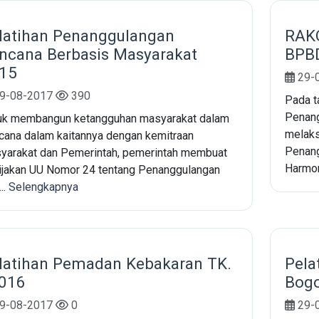
latihan Penanggulangan
RAK
ncana Berbasis Masyarakat
BPBD
15
29-
9-08-2017
390
Pada t
Penang
uk membangun ketangguhan masyarakat dalam
melaks
cana dalam kaitannya dengan kemitraan
Penang
yarakat dan Pemerintah, pemerintah membuat
Harmon
ijakan UU Nomor 24 tentang Penanggulangan
..
Selengkapnya
latihan Pemadan Kebakaran TK.
Pela
2016
Bogo
9-08-2017
0
29-