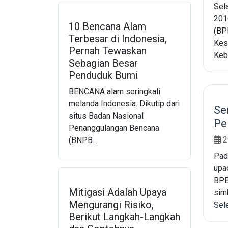
Sela
201
10 Bencana Alam
(BP
Terbesar di Indonesia,
Kes
Pernah Tewaskan
Keb
Sebagian Besar
Penduduk Bumi
BENCANA alam seringkali
melanda Indonesia. Dikutip dari
Se
situs Badan Nasional
Pe
Penanggulangan Bencana
2
(BNPB...
Pad
upa
BPB
Mitigasi Adalah Upaya
simb
Mengurangi Risiko,
Sel
Berikut Langkah-Langkah