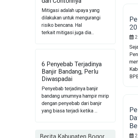
dan Contohnya
Mitigasi adalah upaya yang
dilakukan untuk mengurangi
Pe
risiko bencana. Hal
20
terkait mitigasi juga dia...
2
Sej
Pen
mem
6 Penyebab Terjadinya
Kab
Banjir Bandang, Perlu
BPB
Diwaspadai
Penyebab terjadinya banjir
bandang umumnya hampir mirip
dengan penyebab dari banjir
Pe
yang biasa terjadi ketika ...
Da
Be
Berita Kabupaten Bogor
2