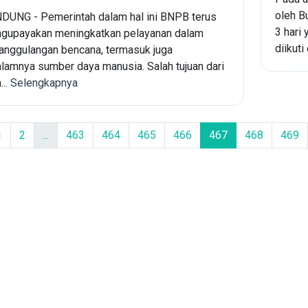
oleh B
DUNG - Pemerintah dalam hal ini BNPB terus
3 hari
gupayakan meningkatkan pelayanan dalam
diikuti
anggulangan bencana, termasuk juga
alamnya sumber daya manusia. Salah tujuan dari
...
Selengkapnya
1
2
...
463
464
465
466
467
468
469