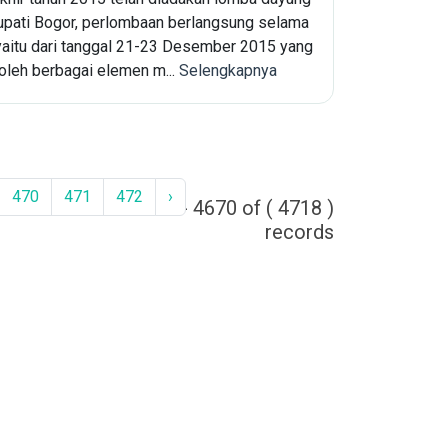
upati Bogor, perlombaan berlangsung selama
 yaitu dari tanggal 21-23 Desember 2015 yang
 oleh berbagai elemen m...
Selengkapnya
470
471
472
›
4661 - 4670 of ( 4718 )
records