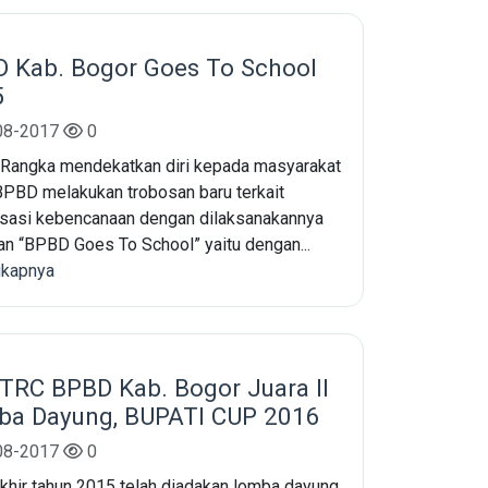
 Kab. Bogor Goes To School
5
08-2017
0
Rangka mendekatkan diri kepada masyarakat
PBD melakukan trobosan baru terkait
isasi kebencanaan dengan dilaksanakannya
an “BPBD Goes To School” yaitu dengan...
gkapnya
TRC BPBD Kab. Bogor Juara II
a Dayung, BUPATI CUP 2016
08-2017
0
khir tahun 2015 telah diadakan lomba dayung