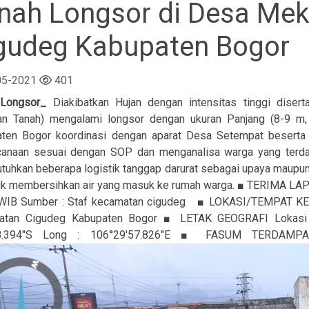
nah Longsor di Desa Me
gudeg Kabupaten Bogor
05-2021
401
 Longsor_
Diakibatkan Hujan dengan intensitas tinggi dise
n Tanah) mengalami longsor dengan ukuran Panjang (8-9 m
ten Bogor koordinasi dengan aparat Desa Setempat besert
anaan sesuai dengan SOP dan menganalisa warga yang terdam
uhkan beberapa logistik tanggap darurat sebagai upaya maupun
tuk membersihkan air yang masuk ke rumah warga. ■ TERIMA LAPO
WIB Sumber : Staf kecamatan cigudeg ■ LOKASI/TEMPAT KEJ
atan Cigudeg Kabupaten Bogor ■ LETAK GEOGRAFI Lokasi K
'8.394"S Long : 106°29'57.826"E ■ FASUM TERDAMPAK 