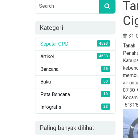
Ta
Ci
Kategori
31-
Seputar OPD
4593
Tanah
Penaha
Artikel
4633
Kabupa
kebenc
Bencana
55
membut
Buku
60
air un
07:30 
Peta Bencana
10
Kecam
-6°31
Infografis
23
Paling banyak dilihat