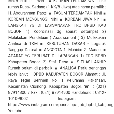
Mako Pukul : ... Wib ■ KORBAN TERDAMPAK 1 unit
rumah Rusak Sedang (1 KK/8 Jiwa) atas nama pemilik :
H. Abdurahman Paozi ■ FASUM TERDAMPAK Nihil ■
KORBAN MENGUNGSI Nihil ■ KORBAN JIWA Nihil ■
LANGKAH YG DI LAKSANAKAN TRC BPBD KAB
BOGOR 1) Koordinasi dg aparat setempat 2)
Melakukan Pendataan ( Assessment ) 3) Melakukan
Analisa di TKM ■ KEBUTUHAN DASAR - Logistik
Tanggap Darurat ■ ANGGOTA 1. Muhidin 2. Mansur ■
APARAT YG TERLIBAT DI LAPANGAN 1) TRC BPBD
Kabupaten Bogor. 2) Staf Desa ■ SITUASI AKHIR
Rumah belum di perbaiki ■ ANALISA Perlu penangan
lebih lanjut BPBD KABUPATEN BOGOR Alamat : Jl.
Raya Tegar Beriman No. 1 Kelurahan Pakansari,
Kecamatan Cibinong, Kabupaten Bogor. ☎ : (021)
87914800 / Fax : (021) 87914900 Handphone : 0812-
1010-9002 Instagram :
https://www.instagram.com/pusdalops_pb_bpbd_kab_bog
Youtube :