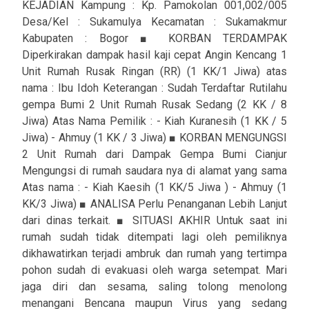
KEJADIAN Kampung : Kp. Pamokolan 001,002/005
Desa/Kel : Sukamulya Kecamatan : Sukamakmur
Kabupaten : Bogor ■ KORBAN TERDAMPAK
Diperkirakan dampak hasil kaji cepat Angin Kencang 1
Unit Rumah Rusak Ringan (RR) (1 KK/1 Jiwa) atas
nama : Ibu Idoh Keterangan : Sudah Terdaftar Rutilahu
gempa Bumi 2 Unit Rumah Rusak Sedang (2 KK / 8
Jiwa) Atas Nama Pemilik : - Kiah Kuranesih (1 KK / 5
Jiwa) - Ahmuy (1 KK / 3 Jiwa) ■ KORBAN MENGUNGSI
2 Unit Rumah dari Dampak Gempa Bumi Cianjur
Mengungsi di rumah saudara nya di alamat yang sama
Atas nama : - Kiah Kaesih (1 KK/5 Jiwa ) - Ahmuy (1
KK/3 Jiwa) ■ ANALISA Perlu Penanganan Lebih Lanjut
dari dinas terkait. ■ SITUASI AKHIR Untuk saat ini
rumah sudah tidak ditempati lagi oleh pemiliknya
dikhawatirkan terjadi ambruk dan rumah yang tertimpa
pohon sudah di evakuasi oleh warga setempat. Mari
jaga diri dan sesama, saling tolong menolong
menangani Bencana maupun Virus yang sedang