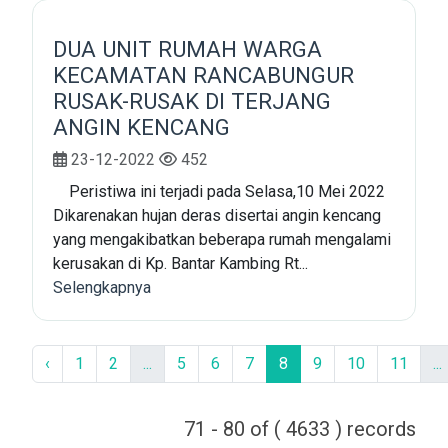
DUA UNIT RUMAH WARGA
KECAMATAN RANCABUNGUR
RUSAK-RUSAK DI TERJANG
ANGIN KENCANG
23-12-2022
452
Peristiwa ini terjadi pada Selasa,10 Mei 2022
Dikarenakan hujan deras disertai angin kencang
yang mengakibatkan beberapa rumah mengalami
kerusakan di Kp. Bantar Kambing Rt...
Selengkapnya
‹
1
2
...
5
6
7
8
9
10
11
...
71 - 80 of ( 4633 ) records