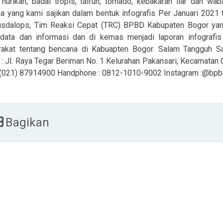
 hurikan, badai tropis, taifun, tornado, kebakaran liar dan wa
a yang kami sajikan dalam bentuk infografis Per Januari 2021 t
usdalops, Tim Reaksi Cepat (TRC) BPBD Kabupaten Bogor yang t
data dan informasi dan di kemas menjadi laporan infograf
rakat tentang bencana di Kabuapten Bogor. Salam Tanggu
 : Jl. Raya Tegar Beriman No. 1 Kelurahan Pakansari, Kecamatan
: (021) 87914900 Handphone : 0812-1010-9002 Instagram :@bp
Bagikan