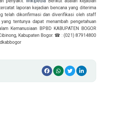
bah penyakit.
Wikipedia
Berikut adalah kejadian
ercatat laporan kejadian bencana yang diterima
elah dikonfirmasi dan diverifikasi oleh staff
is yang tentunya dapat menambah pengetahuan
h Salam Kemanusiaan BPBD KABUPATEN BOGOR
 Cibinong, Kabupaten Bogor. ☎ : (021) 87914800
bdkabbogor