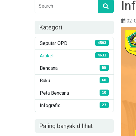
In
02-
Kategori
Seputar OPD
4593
Artikel
4633
Bencana
55
Buku
60
Peta Bencana
10
Infografis
23
Paling banyak dilihat