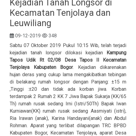
Kejadian Tanah Longsor di
Kecamatan Tenjolaya dan
Leuwiliang
09-12-2019
348
Sabtu 07 Oktober 2019 Pukul 10:15 Wib, telah terjadi
kejadian tanah longsor dilokasi kejadian
Kampung
Tapos Udik Rt 02/08 Desa Tapos II Kecamatan
Tenjolaya Kabupaten Bogor
. Kejadian diikarenakan
hujan deras yang cukup lama mengakibatkan tebingan
di belakang rumah longsor dengan Panjang: ±15 m
,Tinggi :±20 dan tidak ada korban jiwa. Korban
terdampak 2 Rumah 2 KK 7 Jiwa Bapak Sukarja (KK/65
Th) rumah rusak sedang Irni (Istri/50Th) Bapak Iwan
Kurniawan(KK) rumah rusak sedang Aasmiyati (istri),
Ria Irawan (anak), Karina Handayani(anak) dan Abdul
Rohman. Aparat yang terlibat dilapangan TRC BPBD
Kabupaten Bogor, Kecamatan Tenjolaya, aparat Desa