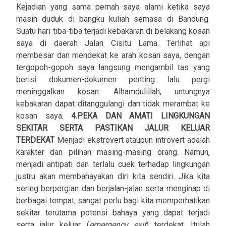
Kejadian yang sama pernah saya alami ketika saya
masih duduk di bangku kuliah semasa di Bandung.
Suatu hari tiba-tiba terjadi kebakaran di belakang kosan
saya di daerah Jalan Cisitu Lama. Terlihat api
membesar dan mendekat ke arah kosan saya, dengan
tergopoh-gopoh saya langsung mengambil tas yang
berisi dokumen-dokumen penting lalu pergi
meninggalkan kosan. Alhamdulillah, untungnya
kebakaran dapat ditanggulangi dan tidak merambat ke
kosan saya.
4.PEKA DAN AMATI LINGKUNGAN
SEKITAR SERTA PASTIKAN JALUR KELUAR
TERDEKAT
Menjadi ekstrovert ataupun introvert adalah
karakter dan pilihan masing-masing orang. Namun,
menjadi antipati dan terlalu cuek terhadap lingkungan
justru akan membahayakan diri kita sendiri. Jika kita
sering berpergian dan berjalan-jalan serta menginap di
berbagai tempat, sangat perlu bagi kita memperhatikan
sekitar terutama potensi bahaya yang dapat terjadi
serta jalur keluar (
emergency
exit
) terdekat. Itulah