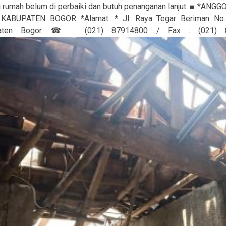
ni rumah belum di perbaiki dan butuh penanganan lanjut. ■ *ANG
KABUPATEN BOGOR *Alamat :* Jl. Raya Tegar Beriman No. 1
aten Bogor. ☎ : (021) 87914800 / Fax : (021) 87