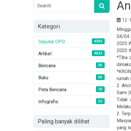
An
12-
Kategori
Minggu
04/04 
Seputar OPD
4593
2020 W
2020 W
Artikel
4633
*Tiba 
dimako
Bencana
55
*KRONO
Buku
60
rumah 
2. Ahc
Peta Bencana
10
Sami (
Tidak
Infografis
23
Melaku
2. Ter
Masyar
Paling banyak dilihat
yang t