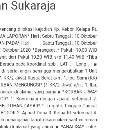
n Sukaraja
kencang dilokasi kejadian Kp. Kebon Kelapa Rt.
A LAPORAN* Hari : Sabtu Tanggal : 10 Oktober
IAN PADA* Hari : Sabtu Tanggal : 10 Oktober
 Oktober 2020 *Berangkat :* Pukul : 10.00 WIB
nit dari Pukul 10:20 WIB s/d 11.40 WIB *Tiba
rada pada koordinat sbb : LAT : - Long : - ■
di sertai angin sehingga mengakibatkan 1 Unit
K/2 Jiwa) Rusak Berat a/n : 1. Ibu. Sami (KK)
BAN MENGUNGSI* (1 KK/2 Jiwa) a/n : 1. Ibu.
ngontrak di alamat yang sama ■ *KORBAN JIWA*
1. Koordinasi dengan aparat setempat 2.
KEBUTUHAN DASAR* 1. Logistik Tanggap Darurat
OGOR 2. Aparat Desa 3. Ketua Rt setempat 4.
penanganan lanjut dikarenakan saat ini rumah
ntrak di alamat yang sama. ■ *ANALISA* Untuk