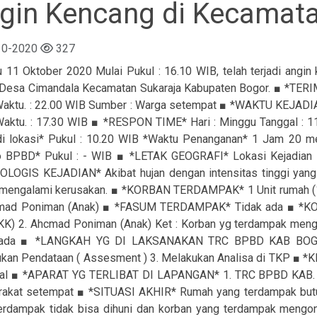
gin Kencang di Kecamata
10-2020
327
 11 Oktober 2020 Mulai Pukul : 16.10 WIB, telah terjadi angin 
Desa Cimandala Kecamatan Sukaraja Kabupaten Bogor. ■ *TERIM
aktu. : 22.00 WIB Sumber : Warga setempat ■ *WAKTU KEJAD
aktu. : 17.30 WIB ■ *RESPON TIME* Hari : Minggu Tanggal : 11
di lokasi* Pukul : 10.20 WIB *Waktu Penanganan* 1 Jam 20 me
 BPBD* Pukul : - WIB ■ *LETAK GEOGRAFI* Lokasi Kejadian Be
LOGIS KEJADIAN* Akibat hujan dengan intensitas tinggi yang 
mengalami kerusakan. ■ *KORBAN TERDAMPAK* 1 Unit rumah (1 K
mad Poniman (Anak) ■ *FASUM TERDAMPAK* Tidak ada ■ *KOR
KK) 2. Ahcmad Poniman (Anak) Ket : Korban yg terdampak me
 ada ■ *LANGKAH YG DI LAKSANAKAN TRC BPBD KAB BOGOR* 
kan Pendataan ( Assesment ) 3. Melakukan Analisa di TKP ■ *
pal ■ *APARAT YG TERLIBAT DI LAPANGAN* 1. TRC BPBD KAB. B
akat setempat ■ *SITUASI AKHIR* Rumah yang terdampak butuh 
erdampak tidak bisa dihuni dan korban yang terdampak mengo